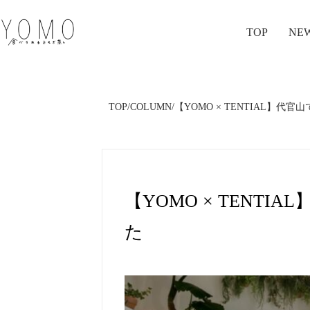
TOP
NE
TOP
/
COLUMN
/
【YOMO × TENTIAL】代
【YOMO × TENT
た