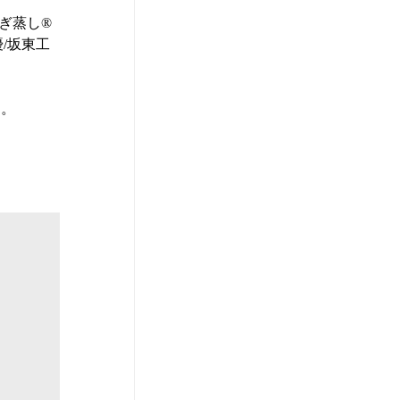
蒸し®︎
/坂東工
ン。