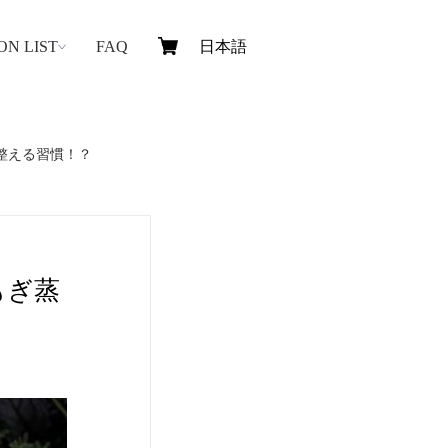
ON LIST
FAQ
整える習慣！？
もぎ蒸