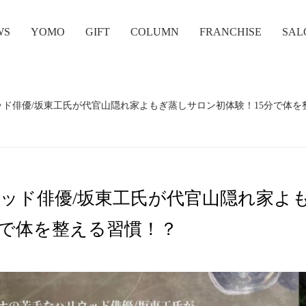
WS
YOMO
GIFT
COLUMN
FRANCHISE
SAL
ド俳優/坂東工氏が代官山隠れ家よもぎ蒸しサロン初体験！15分で体を
ッド俳優/坂東工氏が代官山隠れ家よ
分で体を整える習慣！？