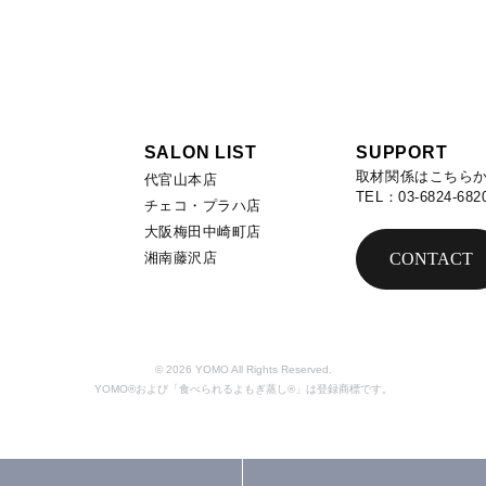
SALON LIST
SUPPORT
取材関係はこちら
代官山本店
TEL：03-6824-682
チェコ・プラハ店
大阪梅田中崎町店
湘南藤沢店
CONTACT
© 2026 YOMO All Rights Reserved.
YOMO®および「食べられるよもぎ蒸し®」は登録商標です。