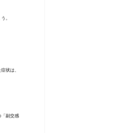
ょう。
た症状は、
の「副交感