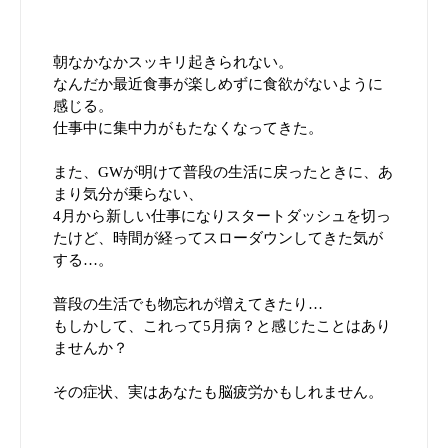
SALON LIST
朝なかなかスッキリ起きられない。
なんだか最近食事が楽しめずに食欲がないように
感じる。
DOMESTIC SALONS
FAQ
仕事中に集中力がもたなくなってきた。
代官山本店
TOKYO
また、GWが明けて普段の生活に戻ったときに、あ
ONLINESTORE
まり気分が乗らない、
大阪梅田中崎町
OSAKA
4月から新しい仕事になりスタートダッシュを切っ
たけど、時間が経ってスローダウンしてきた気が
湘南藤沢店
KANAGAWA
する…。
普段の生活でも物忘れが増えてきたり…
OVERSEAS SALONS
もしかして、これって5月病？と感じたことはあり
ませんか？
Yanagi Prague
Czech Republic
その症状、実はあなたも脳疲労かもしれません。