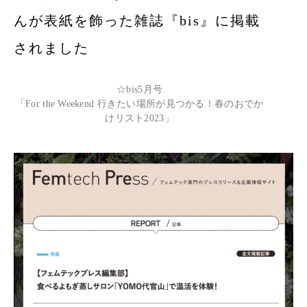
んが表紙を飾った雑誌『bis』に掲載
SALON LIST
店舗
されました
DOMESTIC SALONS
FAQ
☆bis5月号
代官山本店
「For the Weekend 行きたい場所が見つかる！春のおでか
TOKYO
けリスト2023」
ONLINESTORE
大阪梅田中崎町
OSAKA
湘南藤沢店
KANAGAWA
OVERSEAS SALONS
Yanagi Prague
Czech Republic