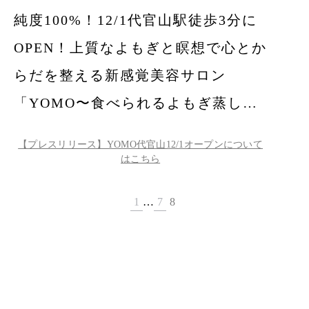
純度100%！12/1代官山駅徒歩3分に
OPEN！上質なよもぎと瞑想で心とか
らだを整える新感覚美容サロン
「YOMO〜食べられるよもぎ蒸し
®︎〜」
【プレスリリース】YOMO代官山12/1オープンについて
はこちら
1
…
7
8